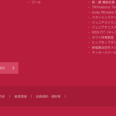
プール
膝・腰 機能改善
TRYnations Te
body REmake G
スカッシュスク
ジュニアスイミ
ジュニアテニス
KIDS FIT（
カワイ体育教室
ヒップホップダ
新極真会空手ス
サッカースクー
案内
方針
推奨環境
会員規約・規則等