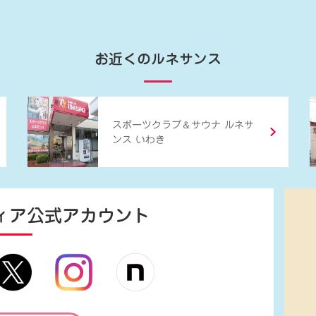
お近くのルネサンス
＆
スポーツクラブ
サウナ ルネサ
ンス いわき
ィア
公式アカウント