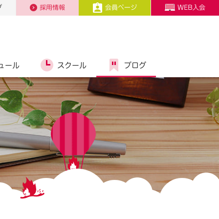
プ
採用情報
会員ページ
WEB入会
ュール
スクール
ブログ