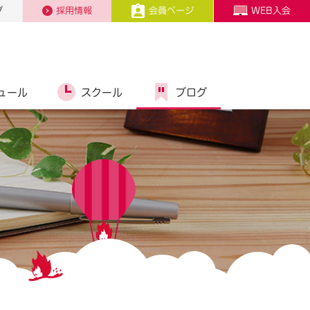
プ
採用情報
会員ページ
WEB入会
ュール
スクール
ブログ