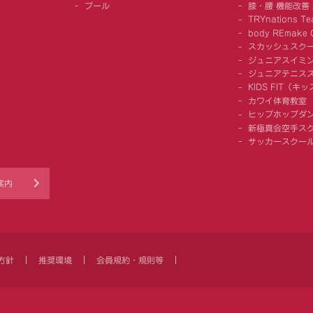
プール
膝・腰 機能改善
TRYnations Te
body REmake G
スカッシュスク
ジュニアスイミ
ジュニアテニス
KIDS FIT（
カワイ体育教室
ヒップホップダ
新極真会空手ス
サッカースクー
案内
方針
推奨環境
会員規約・規則等