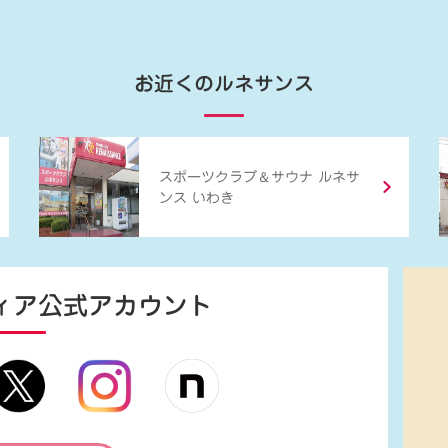
お近くのルネサンス
＆
スポーツクラブ
サウナ ルネサ
ンス いわき
ィア
公式アカウント