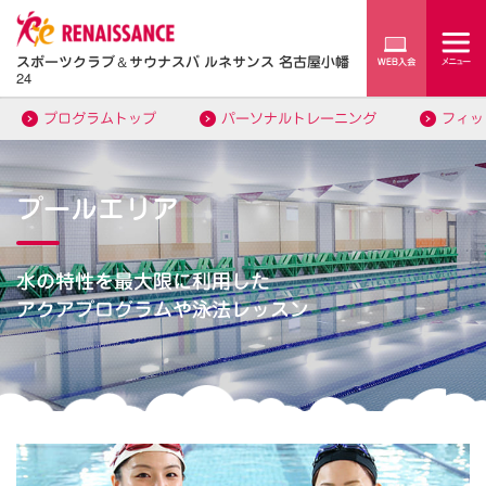
スポーツクラブ
＆
サウナスパ ルネサンス 名古屋小幡
24
プログラムトップ
パーソナルトレーニング
フィッ
プールエリア
水の特性を最大限に利用した
アクアプログラムや泳法レッスン