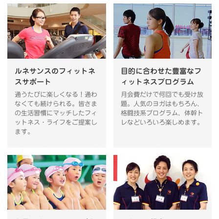
ルネサンスのフィットネ
目的に合わせた豊富なフ
スサポート
ィットネスプログラム
通うたびに楽しくなる！通わ
月会費だけで何回でも受け放
なくても続けられる。皆さま
題。人気のヨガはもちろん、
の生活習慣にマッチしたフィ
格闘技系プログラム、体幹ト
ットネス・ライフをご提案し
レなどいろいろ楽しめます。
ます。