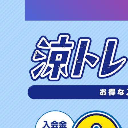
涼
ト
レ
S
U
M
M
E
R
キ