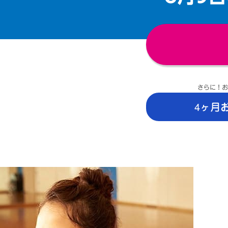
さらに！お
4ヶ月