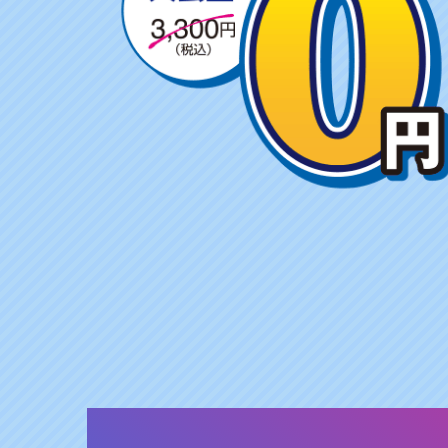
ャ
ン
ペ
ー
ン