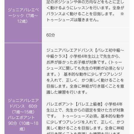
足のポジションや体の方向などをもとに正し
く動けるようにレッスンを行います。全身が
ジュニアバレエベ
バランスよく動けることを目指します。 ※
ーシック（7歳～
トゥーシューズは履きません。
12歳）
60分
ジュニアバレエアドバンス【バレエ初中級～
中級クラス】小学校4年生以上で先生から、
お声が掛かったお子様が対象です。(トゥー
シューズに関しても先生の判断が必須となり
ます。) 基本的な動作に少しずつアレンジ
を入れて、正しく、かつ美しく動けることを
目指します。全身に神経が行き届くことを意
識した練習を行います。
ジュニアバレエア
バレエポアント【バレエ上級者】小学校4年
ドバンス 60分
生以上で、先生からの認定を受けた方が対象
（7歳～15歳）
です。 トゥーシューズ必須。基本的な動作
バレエポアント
に少しずつアレンジを入れて、正しく、かつ
90分（10歳～18
美しく動けることを目指します。全身に神経
歳）