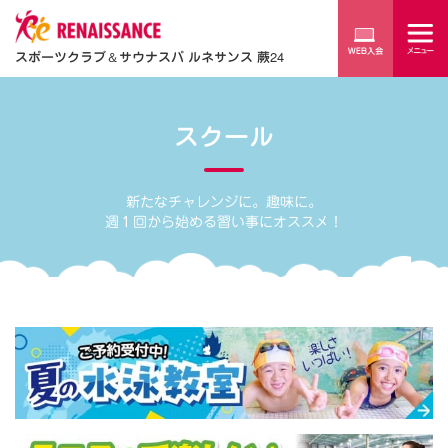
スポーツクラブ
＆
サウナスパ ルネサンス 蕨24
スクール
新たなチャレンジに。趣味に。
週１回から始める習い事にオススメ！