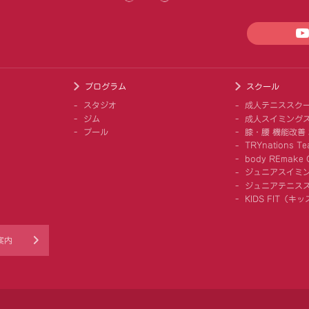
プログラム
スクール
スタジオ
成人テニススク
ジム
成人スイミング
プール
膝・腰 機能改善
TRYnations Te
body REmake G
ジュニアスイミ
ジュニアテニス
KIDS FIT（
案内