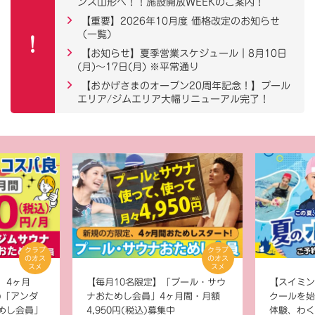
ンス山形へ！！施設開放WEEKのご案内！
【重要】2026年10月度 価格改定のお知らせ
（一覧）
【お知らせ】夏季営業スケジュール｜8月10日
(月)～17日(月) ※平常通り
【おかげさまのオープン20周年記念！】プール
エリア/ジムエリア大幅リニューアル完了！
クラブ
クラブ
のオス
のオス
スメ
スメ
】4ヶ月
【毎月10名限定】「プール・サウ
【スイミン
込)「アンダ
ナおためし会員」4ヶ月間・月額
クールを始
めし会員」
4,950円(税込)募集中
体験、わく