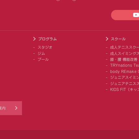
プログラム
スクール
スタジオ
成人テニススク
ジム
成人スイミング
プール
膝・腰 機能改善
TRYnations Te
body REmake G
ジュニアスイミ
ジュニアテニス
KIDS FIT（
案内