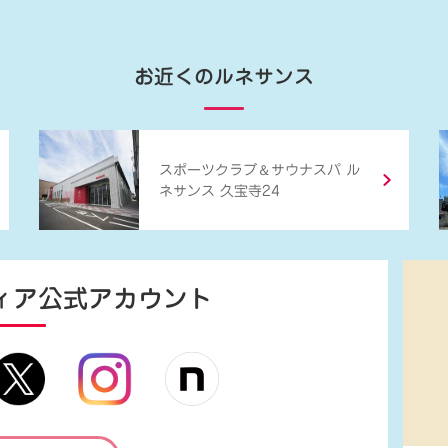
お近くのルネサンス
＆
スポーツクラブ
サウナスパ ル
ネサンス 久宝寺24
ィア
公式アカウント