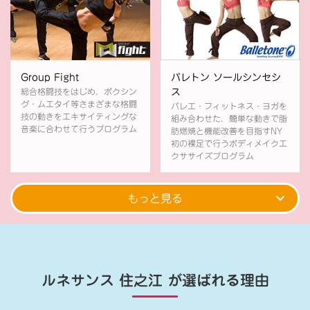
Group Fight
バレトン ソールシンセシ
総合格闘技をはじめ、ボクシン
ス
グ・ムエタイ等さまざまな格闘
バレエ・フィットネス・ヨガを
技の動きをエキサイティングな
組み合わせた、簡単な動きで脂
音楽に合わせて行うプログラム
肪燃焼と機能改善を目指すNY
初の裸足で行うボディメイクエ
クササイズプログラム
もっと見る
ルネサンス 住之江
が選ばれる理由