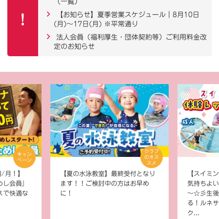
（一覧）
【お知らせ】夏季営業スケジュール｜8月10日
(月)～17日(月) ※平常通り
法人会員（福利厚生・団体契約等）ご利用料金改
定のお知らせ
クラブ
キャン
のオス
ペーン
スメ
円/月！】
【夏の水泳教室】最終受付となり
【スイミン
めし会員』
ます！！ご検討中の方はお早め
気持ちよい
スで快適な
に！
～☆彡生後
る！ルネサ
ク...