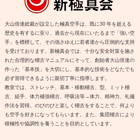
大山倍達総裁が設立した極真空手は、既に30 年を超える
歴史を有するに至り、過去から現在にいたるまで「強い空
手」を標榜して、その強さゆえに若者達から圧倒的な支持
を受けております。新極真会では、十分な安全対策を施さ
れた合理的な稽古マニュアルにそって、創始者大山倍達の
作った「基本技」を大切にし、基本的な技術をどなたでも
必ず習得できるように親切丁寧に指導します。
教室では、ストレッチ、基本・移動稽古、型、ミット稽
古、組手、体力補強稽古、呼吸法等→体力、精神力、礼儀
作法を習得。のびのびと楽しく稽古をすることで、何より
も空手を好きになってもらいます。また、集団稽古により
積極性や協調性を養うことを目的としています。