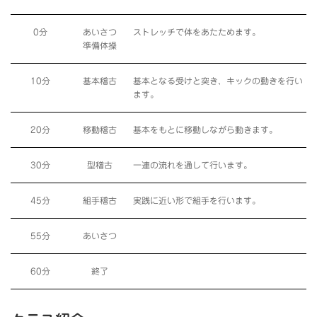
0分
あいさつ
ストレッチで体をあたためます。
準備体操
10分
基本稽古
基本となる受けと突き、キックの動きを行い
ます。
20分
移動稽古
基本をもとに移動しながら動きます。
30分
型稽古
一連の流れを通して行います。
45分
組手稽古
実践に近い形で組手を行います。
55分
あいさつ
60分
終了