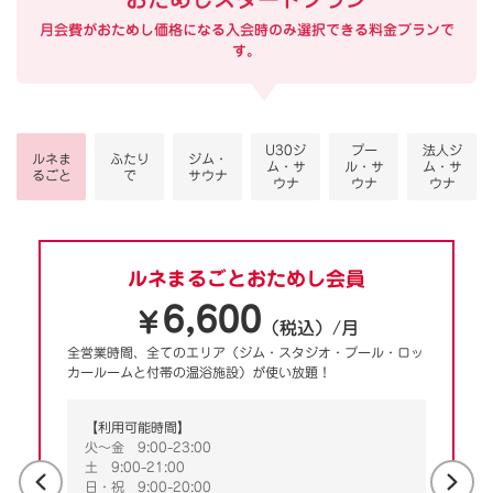
月会費がおためし価格になる入会時のみ選択できる料金プランで
す。
U30ジ
プー
法人ジ
ルネま
ふたり
ジム・
ム・サ
ル・サ
ム・サ
るごと
で
サウナ
ウナ
ウナ
ウナ
ルネまるごとおためし会員
6,600
￥
（税込）/月
全営業時間、全てのエリア（ジム・スタジオ・プール・ロッ
カールームと付帯の温浴施設）が使い放題！
【利用可能時間】
火～金 9:00-23:00
土 9:00-21:00
日・祝 9:00-20:00