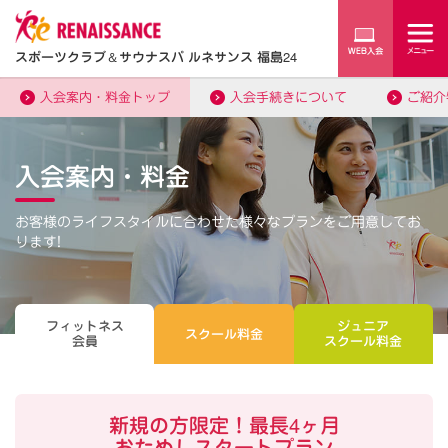
スポーツクラブ
＆
サウナスパ ルネサンス 福島24
入会案内・料金トップ
入会手続きについて
ご紹介
入会案内・料金
お客様のライフスタイルに合わせた様々なプランをご用意してお
ります!
フィットネス
ジュニア
スクール料金
会員
スクール料金
新規の方限定！最長4ヶ月
おためしスタートプラン