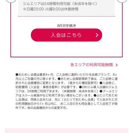
ジムエリアは24時間利用可能（未成年を除く）
※日曜20:00-火曜9:00は休館時間
WEB手続き
入会はこちら
各エリアの利用可能時間
●おためし会員は最長4ヶ月、ご入会時に選択いただける会員プランで、8ヶ
月以上ご在籍の方に限ります。●おためし会員期間終了後は、ご入会時に選
択された会員種別に変更となります。（後からの種別変更可）●入会時に、
初期費用（入会金・事務手数料）が必要です。●24hジム導入店舗のジムエ
リアは、24時間ご利用できます。（休館時間・未成年を除く）●プールエリ
アはスクール実施中など利用できない場合もございます。●ふたりでおため
し会員は、同時入会または、先に「ふたりでおためし会員」で入会された方
の利用開始日から1ヶ月以内に、 お二人目の方も同会員として入会完了が条
件です。他の会員種別からの変更不可。