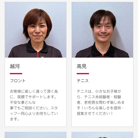
越河
高見
フロント
テニス
お客様に楽しく通って頂く為
テニスは、小さなお子様か
に、笑顔でサポートします。
ら、テニス未経験者・経験
不安な事どんな
者、老若男女問わず楽しめま
事でもご相談ください。スタ
す！いろんな楽しさを提供・
ッフ一同心よりお待ちしてい
提案させてください！
ます。