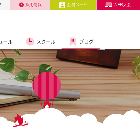
プ
採用情報
会員ページ
WEB入会
ュール
スクール
ブログ