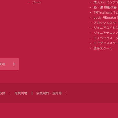
プール
成人スイミング
膝・腰 機能改善
TRYnations Te
body REmake G
スカッシュスク
ジュニアスイミ
ジュニアテニス
エイベックス・
チアダンススク
空手スクール
案内
方針
推奨環境
会員規約・規則等