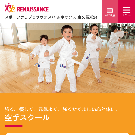
スポーツクラブ
＆
サウナスパ ルネサンス 東久留米24
強く、優しく、元気よく。強くたくましい心と体に。
空手スクール