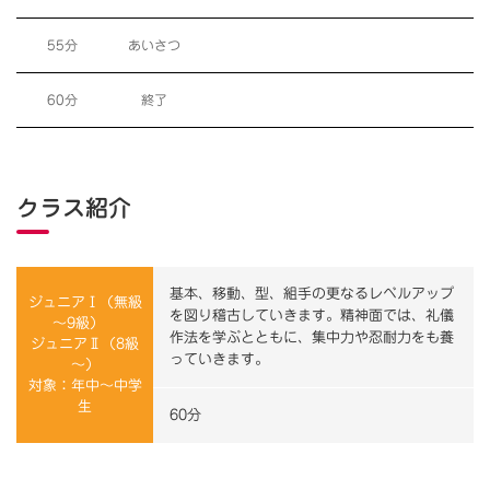
55分
あいさつ
60分
終了
クラス紹介
基本、移動、型、組手の更なるレベルアップ
ジュニアⅠ（無級
を図り稽古していきます。精神面では、礼儀
～9級）
作法を学ぶとともに、集中力や忍耐力をも養
ジュニアⅡ（8級
っていきます。
～）
対象：年中～中学
生
60分