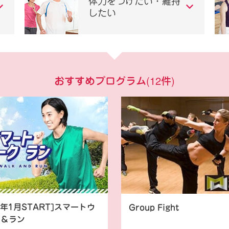
体力をつけたい・維持
したい
おすすめプログラム
(
12
件)
26年1月START]スマートウ
Group Fight
ク＆ラン