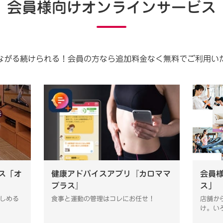
会員様向けオンラインサービス
ながる続けられる！会員の方なら追加料金なく無料でご利用い
ス「オ
健康アドバイスアプリ『カロママ
会員
プラス』
ス」
しめる
食事と運動の管理はコレにお任せ！
店舗か
け。い