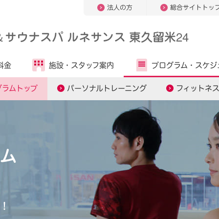
法人の方
総合サイトトッ
＆
サウナスパ ルネサンス 東久留米24
料金
施設・
スタッフ案内
プログラム・
スケジ
グラムトップ
パーソナルトレーニング
フィットネ
ム
！