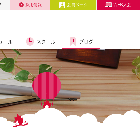
プ
採用情報
会員ページ
WEB入会
ュール
スクール
ブログ