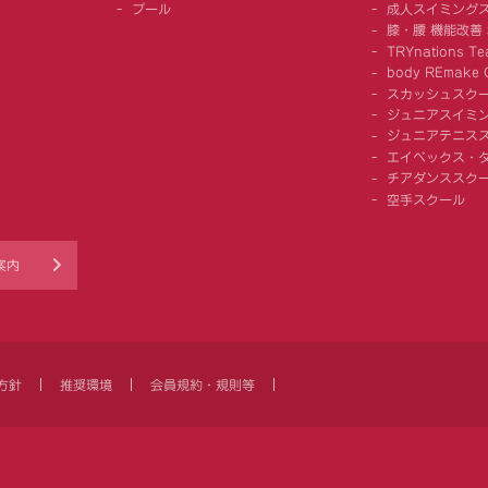
プール
成人スイミング
膝・腰 機能改善
TRYnations Te
body REmake G
スカッシュスク
ジュニアスイミ
ジュニアテニス
エイベックス・
チアダンススク
空手スクール
案内
方針
推奨環境
会員規約・規則等