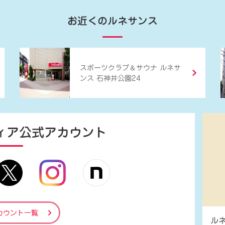
お近くのルネサンス
＆
スポーツクラブ
サウナ ルネサ
ンス 石神井公園24
ィア
公式アカウント
カウント一覧
ル