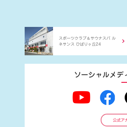
＆
スポーツクラブ
サウナスパ ル
ネサンス ひばりヶ丘24
ソーシャルメデ
公式ア