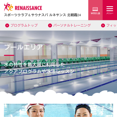
スポーツクラブ
＆
サウナスパ ルネサンス 北朝霞24
プログラムトップ
パーソナルトレーニング
フィッ
プールエリア
水の特性を最大限に利用した
アクアプログラムや泳法レッスン