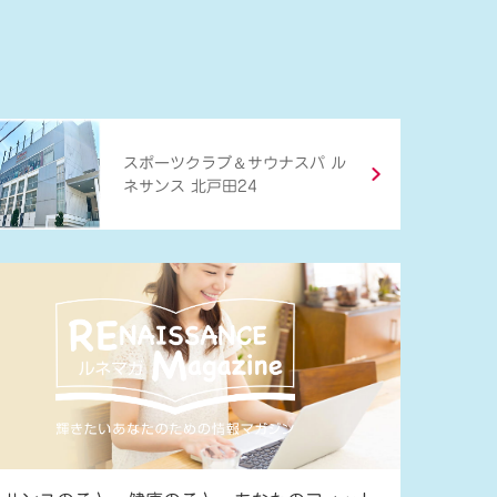
＆
スポーツクラブ
サウナスパ ル
ネサンス 北戸田24