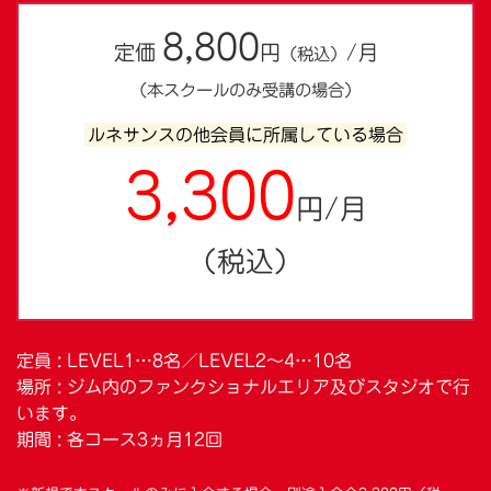
8,800
定価
円
/月
（税込）
（本スクールのみ受講の場合）
ルネサンスの他会員に所属している場合
3,300
円/月
（税込）
定員 : LEVEL1…8名／LEVEL2～4…10名
場所 : ジム内のファンクショナルエリア及びスタジオで行
います。
期間 : 各コース3ヵ月12回