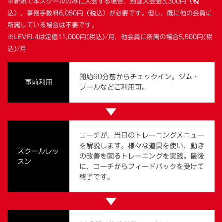
※新規で本スクールのみに入会する場合、別途入会金3,300円（税
込）、事務手数料6,050円（税込）が必要です。但し、既に他の会員に
所属している場合は不要です。
※LEVEL4は定価11,000円(税込)/月、他会員に所属の場合5,500円(税
込)/月
開始60分前からチェックイン。ジム・
事前利用
プールなどご利用可。
▼
コーチが、当日のトレーニングメニュー
を解説します。様々な道具を使い、動き
スクールレッ
の改善を図るトレーニングを実践。最後
スン
に、コーチからフィードバックを受けて
終了です。
▼