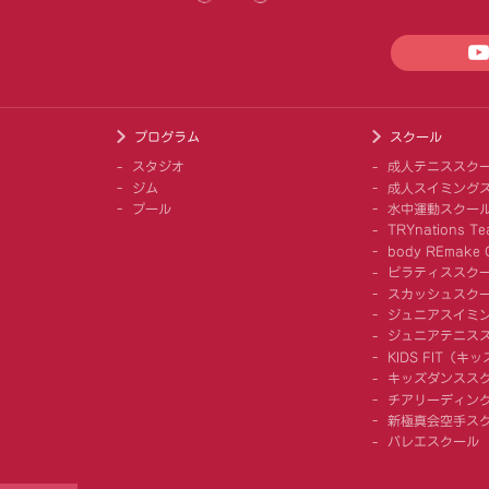
プログラム
スクール
スタジオ
成人テニススク
ジム
成人スイミング
プール
水中運動スクー
TRYnations Te
body REmake G
ピラティススク
スカッシュスク
ジュニアスイミ
ジュニアテニス
KIDS FIT（
キッズダンスス
チアリーディング
新極真会空手ス
バレエスクール