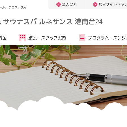
法人の方
総合サイトトッ
ール、テニス、スイ
＆
サウナスパ ルネサンス 港南台24
料金
施設・
スタッフ案内
プログラム・
スケジ