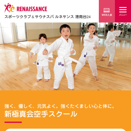
スポーツクラブ
＆
サウナスパ ルネサンス 港南台24
強く、優しく、元気よく。強くたくましい心と体に。
新極真会空手スクール