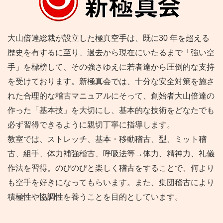
大山倍達総裁が設立した極真空手は、既に30 年を超える
歴史を有するに至り、過去から現在にいたるまで「強い空
手」を標榜して、その強さゆえに若者達から圧倒的な支持
を受けております。新極真会では、十分な安全対策を施さ
れた合理的な稽古マニュアルにそって、創始者大山倍達の
作った「基本技」を大切にし、基本的な技術をどなたでも
必ず習得できるように親切丁寧に指導します。
教室では、ストレッチ、基本・移動稽古、型、ミット稽
古、組手、体力補強稽古、呼吸法等→体力、精神力、礼儀
作法を習得。のびのびと楽しく稽古をすることで、何より
も空手を好きになってもらいます。また、集団稽古により
積極性や協調性を養うことを目的としています。