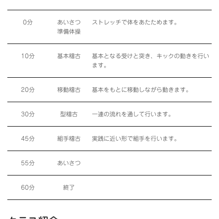
0分
あいさつ
ストレッチで体をあたためます。
準備体操
10分
基本稽古
基本となる受けと突き、キックの動きを行い
ます。
20分
移動稽古
基本をもとに移動しながら動きます。
30分
型稽古
一連の流れを通して行います。
45分
組手稽古
実践に近い形で組手を行います。
55分
あいさつ
60分
終了