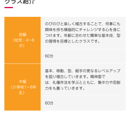
クラス紹介
のびのびと楽しく稽古することで、何事にも
興味を持ち積極的にチャレンジする心を身に
初級
つけます。年齢に合わせた簡単な基本技、型
（幼児：4～6
の習得を目標としたクラスです。
才）
60分
基本、移動、型、組手の更なるレベルアップ
を図り稽古していきます。精神面で
中級
は、礼儀作法を学ぶとともに、集中力や忍耐
（小学校1～6年
力をも養っていきます。
生）
60分