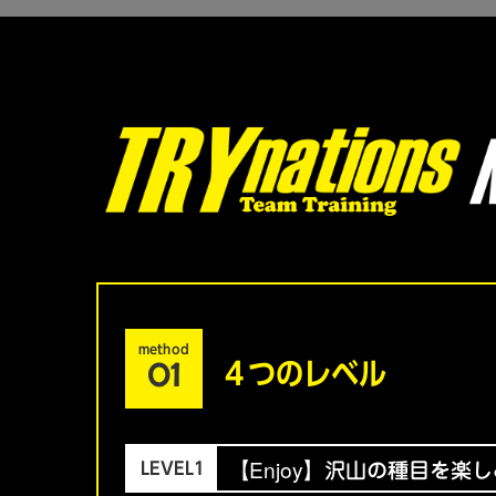
method
01
４つのレベル
【Enjoy】沢山の種目を楽
LEVEL1