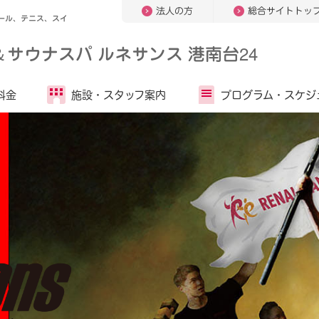
法人の方
総合サイトトッ
ール、テニス、スイ
＆
サウナスパ ルネサンス 港南台24
料金
施設・
スタッフ案内
プログラム・
スケジ