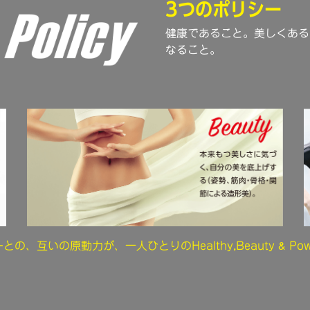
3つのポリシー
健康であること。美しくある
なること。
&
ーとの、互いの原動力が、一人ひとりのHealthy,Beauty
Pow