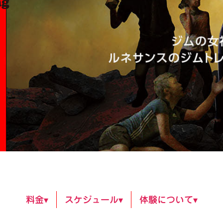
料金▾
スケジュール▾
体験について▾