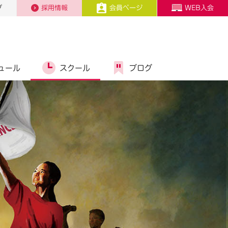
プ
採用情報
会員ページ
WEB入会
ュール
スクール
ブログ