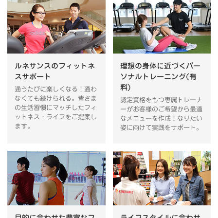
ルネサンスのフィットネ
理想の身体に近づくパー
スサポート
ソナルトレーニング(有
料)
通うたびに楽しくなる！通わ
なくても続けられる。皆さま
認定資格をもつ専属トレーナ
の生活習慣にマッチしたフィ
ーがお客様のご希望から最適
ットネス・ライフをご提案し
なメニューを作成！なりたい
ます。
姿に向けて実践をサポート。
目的に合わせた豊富なフ
ライフスタイルに合わせ