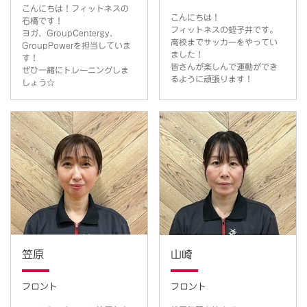
こんにちは！フィットネスの
こんにちは！
石橋です！
フィットネスの蛭子井です。
ヨガ、GroupCentergy、
高校までサッカーをやってい
GroupPowerを担当していま
ました！
す！
皆さんが楽しんで運動ができ
ぜひ一緒にトレーニングしま
るように頑張ります！
しょう☆
笠原
山崎
フロント
フロント