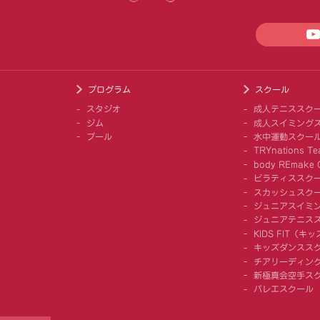
プログラム
スクール
スタジオ
成人テニススク
ジム
成人スイミング
プール
水中運動スクー
TRYnations Te
body REmake G
ピラティススク
スカッシュスク
ジュニアスイミ
ジュニアテニス
KIDS FIT（
キッズダンスス
チアリーディング
新極真会空手ス
バレエスクール