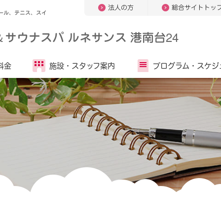
法人の方
総合サイトトッ
ール、テニス、スイ
＆
サウナスパ ルネサンス 港南台24
料金
施設・
スタッフ案内
プログラム・
スケジ