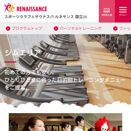
スポーツクラブ
＆
サウナスパ ルネサンス 国立24
プログラムトップ
パーソナルトレーニング
フィッ
ジムエリア
初めての方でも安心。
ひとりひとりに合った目的別トレーニングメニュー
をご提案。