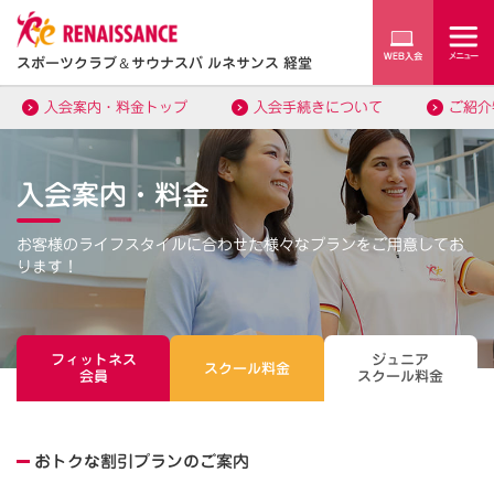
スポーツクラブ
＆
サウナスパ ルネサンス 経堂
入会案内・料金トップ
入会手続きについて
ご紹介
入会案内・料金
お客様のライフスタイルに合わせた様々なプランをご用意してお
ります！
フィットネス
ジュニア
スクール料金
会員
スクール料金
おトクな割引プランのご案内