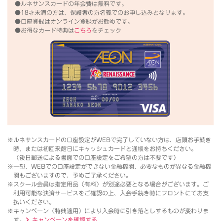
●ルネサンスカードの年会費は無料です。
●18才未満の方は、保護者の方名義でのお申し込みとなります。
●口座登録はオンライン登録がお勧めです。
●お得なカード特典は
こちら
をチェック
※ルネサンスカードの口座設定がWEBで完了していない方は、店頭お手続き
時、または初回来館日にキャッシュカードと通帳をお持ちください。
（後日郵送による書面での口座設定をご希望の方は不要です）
※一部、WEBでの口座設定ができない金融機関、必要なものが異なる金融機
関もございますので、予めご了承ください。
※スクール会員は指定用品（有料）が別途必要となる場合がございます。ご
利用可能な決済サービスをご確認の上、入会手続き時にフロントにてお支
払いください。
※キャンペーン（特典適用）により入会時に引き落としするものが変わりま
す。
キャンペーンを確認する