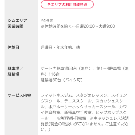
各エリアの利用可能時間
ジムエリア
24時間
営業時間
※休館時間を除く…日曜20:00～火曜9:00
休館日
月曜日・年末年始、他
駐車場／
ゲート内駐車場53台（無料）、第1～4駐車場（無
駐輪場
料）116台
駐輪場30台（バイク可）
サービス内容
フィットネスジム、スタジオレッスン、スイミン
グスクール、テニススクール、スカッシュスクー
ル、水戸ホーリーホックサッカースクール、カワ
イ体育教室、新極真空手教室、ヒップホップスク
ール ※無料Wi-Fi完備 ※キャッシュレス決済
施設(現金の取扱いがございません。ご注意くださ
い。)