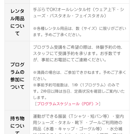
レンタ
手ぶらでOK!オールレンタル付（ウェア上下・シ
ューズ・バスタオル・フェイスタオル）
ル用品
につい
※各種レンタル用品は、数（サイズ）に限りがござい
て
ます。予めご了承ください。
プログラム受講をご希望の際は、体験予約の他、
スタッフにて受講予約を承ります。お手数です
が、事前にお電話にてご連絡ください。
プログ
ラムの
※満員の場合は、ご参加できかねます。予めご了承く
参加に
ださい。
※事前予約可能数は、1枠（1プログラム）のみで
ついて
す。2枠目以降は当日、定員状況を確認しご案内いた
します。
［
プログラムスケジュール（PDF）>
］
運動ができる服装（Tシャツ・短パン等）・室内
持ち物
用シューズ・タオル・靴下 ・プールご利用時の
につい
用品（水着・キャップ・ゴーグル等） ・水分補
て