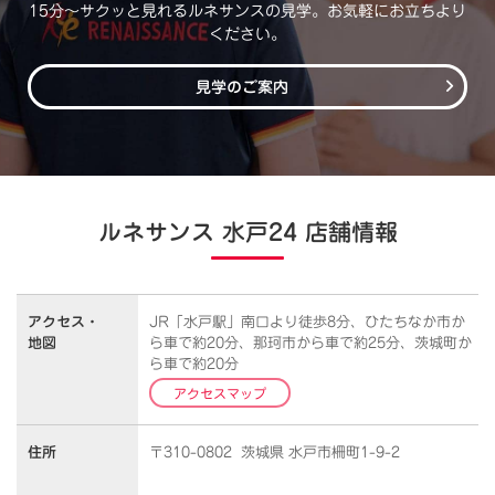
15分～サクッと見れるルネサンスの見学。お気軽にお立ちより
ください。
見学のご案内
ルネサンス 水戸24 店舗情報
アクセス・
JR「水戸駅」南口より徒歩8分、ひたちなか市か
地図
ら車で約20分、那珂市から車で約25分、茨城町か
ら車で約20分
アクセスマップ
住所
〒310-0802 茨城県 水戸市柵町1-9-2