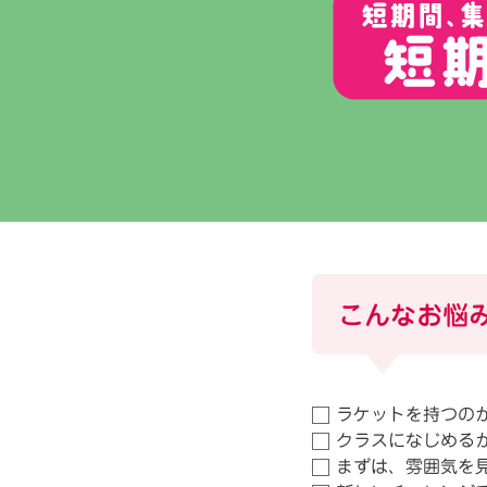
の
チ
ャ
レ
ン
ジ
は
こんなお悩
ル
ネ
ラケットを持つの
サ
クラスになじめる
まずは、雰囲気を