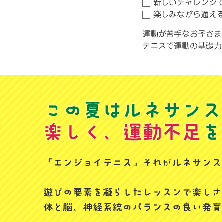
ン
新しいチャレンジ
ス
楽しみながら通え
運動が苦手なお子さま
で
テニスで運動の基礎力
！
「
夏
この夏はルネサンス
の
楽しく、運動不足
を
こ
「エンジョイテニス」
それがルネサンス
ど
も
遊びの要素を凝らしたレッスンで楽しさ
体と脳、神経系統のバランスの良い発育
テ