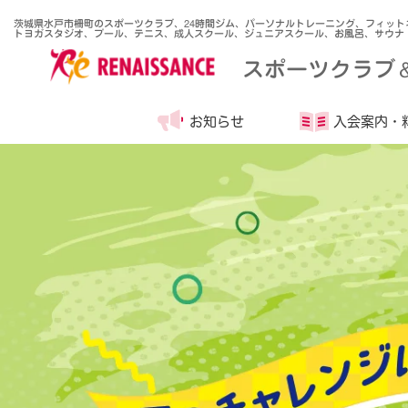
茨城県水戸市柵町のスポーツクラブ、24時間ジム、パーソナルトレーニング、フィット
トヨガスタジオ、プール、テニス、成人スクール、ジュニアスクール、お風呂、サウナ
スポーツクラブ
お知らせ
入会案内・
は
じ
め
の
一
歩
を