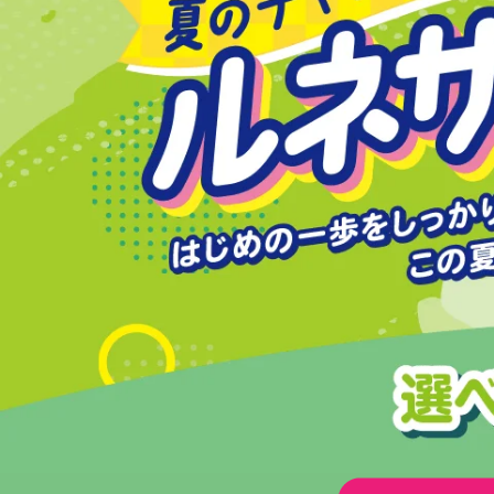
し
っ
か
り
サ
ポ
ー
ト
。
夏