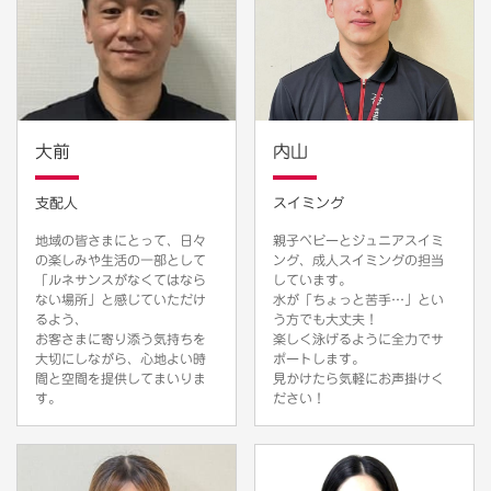
大前
内山
支配人
スイミング
地域の皆さまにとって、日々
親子ベビーとジュニアスイミ
の楽しみや生活の一部として
ング、成人スイミングの担当
「ルネサンスがなくてはなら
しています。
ない場所」と感じていただけ
水が「ちょっと苦手…」とい
るよう、
う方でも大丈夫！
お客さまに寄り添う気持ちを
楽しく泳げるように全力でサ
大切にしながら、心地よい時
ポートします。
間と空間を提供してまいりま
見かけたら気軽にお声掛けく
す。
ださい！