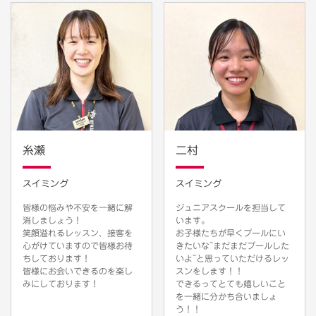
糸瀬
二村
スイミング
スイミング
皆様の悩みや不安を一緒に解
ジュニアスクールを担当して
消しましょう！
います。
笑顔溢れるレッスン、接客を
お子様たちが早くプールにい
心がけていますので皆様お待
きたいな~まだまだプールした
ちしております！
いよ~と思っていただけるレッ
皆様にお会いできるのを楽し
スンをします！！
みにしております！
できるってとても嬉しいこと
を一緒に分かち合いましょ
う！！