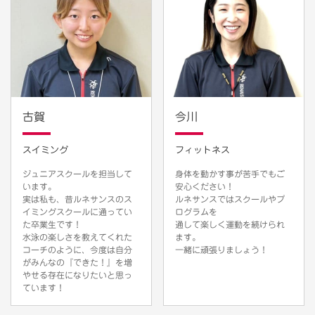
古賀
今川
スイミング
フィットネス
ジュニアスクールを担当して
身体を動かす事が苦手でもご
います。
安心ください！
実は私も、昔ルネサンスのス
ルネサンスではスクールやプ
イミングスクールに通ってい
ログラムを
た卒業生です！
通して楽しく運動を続けられ
水泳の楽しさを教えてくれた
ます。
コーチのように、今度は自分
一緒に頑張りましょう！
がみんなの『できた！』を増
やせる存在になりたいと思っ
ています！