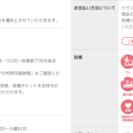
0
0
お支払い方法
について
クラ
0
現金
方を優先とさせていただきます。
各種
いた
ご
設備
10:00～営業終了30分前ま
アの利用可能時間」をご確認くだ
優待券、各種チケットをお持ちの
いただけます。
0～火曜9:00