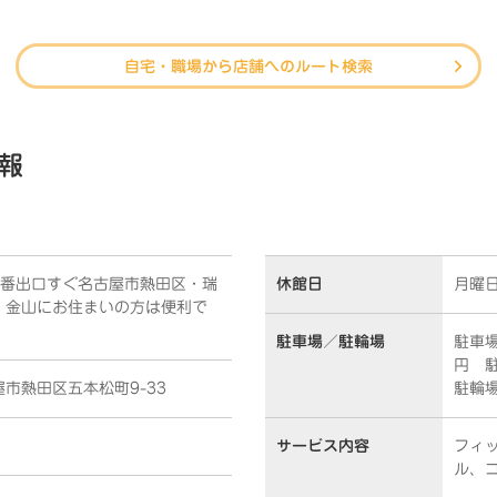
自宅・職場から店舗へのルート検索
報
1番出口すぐ名古屋市熱田区・瑞
休館日
月曜
・金山にお住まいの方は便利で
駐車場／
駐輪場
駐車場
円 
古屋市熱田区五本松町9-33
駐輪
サービス内容
フィ
ル、