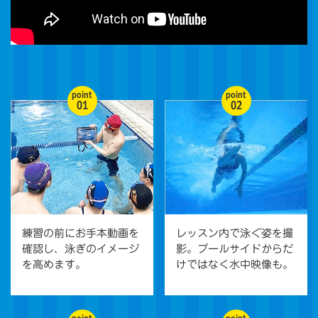
point
point
01
02
練習の前にお手本動画を
レッスン内で泳ぐ姿を撮
確認し、泳ぎのイメージ
影。プールサイドからだ
を高めます。
けではなく水中映像も。