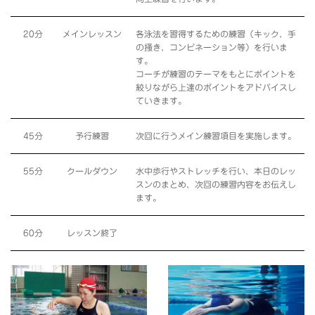
20分
メインレッスン
各泳法を習得するための練習（キック、手
の掻き、コンビネーション等）を行いま
す。
コーチが練習のテーマをもとにポイントを
絞りながら上達のポイントをアドバイスし
ていきます。
45分
予行練習
次回に行うメイン練習項目を実施します。
55分
クールダウン
水中歩行やストレッチを行い、本日のレッ
スンのまとめ、次回の練習内容をお伝えし
ます。
60分
レッスン終了