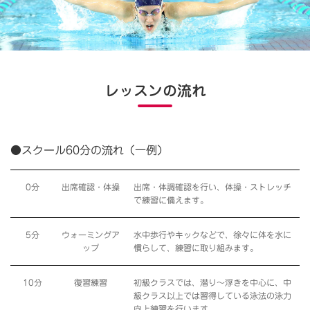
レッスンの流れ
●スクール60分の流れ（一例）
0分
出席確認・体操
出席・体調確認を行い、体操・ストレッチ
で練習に備えます。
5分
ウォーミングア
水中歩行やキックなどで、徐々に体を水に
ップ
慣らして、練習に取り組みます。
10分
復習練習
初級クラスでは、潜り〜浮きを中心に、中
級クラス以上では習得している泳法の泳力
向上練習を行います。