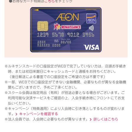
●お得なカード特典は
こちら
をチェック
※ルネサンスカードの口座設定がWEBで完了していない方は、店頭お手続き
時、または初回来館日にキャッシュカードと通帳をお持ちください。
（後日郵送による書面での口座設定をご希望の方は不要です）
※一部、WEBでの口座設定ができない金融機関、必要なものが異なる金融機
関もございますので、予めご了承ください。
※スクール会員は指定用品（有料）が別途必要となる場合がございます。ご
利用可能な決済サービスをご確認の上、入会手続き時にフロントにてお支
払いください。
※キャンペーン（特典適用）により入会時に引き落としするものが変わりま
す。
キャンペーンを確認する
※法人会員では、入会時に必要なものが異なります。
詳しくはこちら