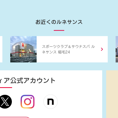
お近くのルネサンス
＆
スポーツクラブ
サウナスパ ル
ネサンス 稲毛24
ィア
公式アカウント