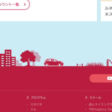
カウント一覧
ル
ネ
プログラム
スクール
スタジオ
成人スイミング
ジム
TRYnations Te