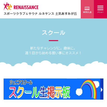
スポーツクラブ
＆
サウナ ルネサンス 土気あすみが丘
スクール
新たなチャレンジに。趣味に。
週１回から始める習い事にオススメ！