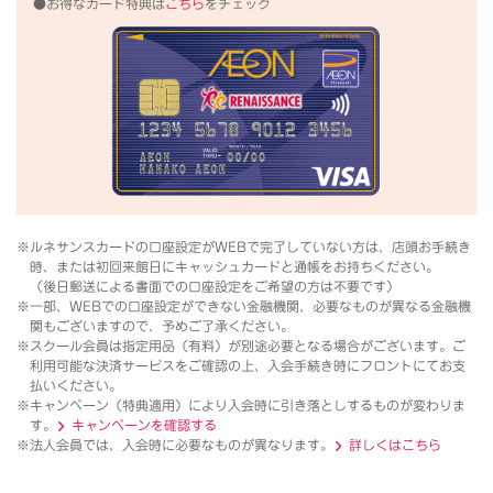
●お得なカード特典は
こちら
をチェック
※ルネサンスカードの口座設定がWEBで完了していない方は、店頭お手続き
時、または初回来館日にキャッシュカードと通帳をお持ちください。
（後日郵送による書面での口座設定をご希望の方は不要です）
※一部、WEBでの口座設定ができない金融機関、必要なものが異なる金融機
関もございますので、予めご了承ください。
※スクール会員は指定用品（有料）が別途必要となる場合がございます。ご
利用可能な決済サービスをご確認の上、入会手続き時にフロントにてお支
払いください。
※キャンペーン（特典適用）により入会時に引き落としするものが変わりま
す。
キャンペーンを確認する
※法人会員では、入会時に必要なものが異なります。
詳しくはこちら