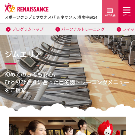
スポーツクラブ
＆
サウナスパ ルネサンス 港南中央24
プログラムトップ
パーソナルトレーニング
フィッ
ジムエリア
初めての方でも安心。
ひとりひとりに合った目的別トレーニングメニュー
をご提案。