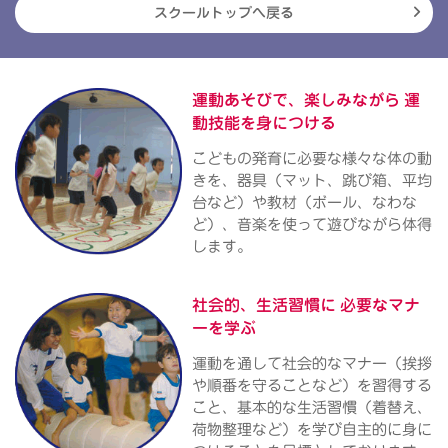
スクールトップへ戻る
運動あそびで、楽しみながら
運
動技能を身につける
こどもの発育に必要な様々な体の動
きを、器具（マット、跳び箱、平均
台など）や教材（ボール、なわな
ど）、音楽を使って遊びながら体得
します。
社会的、生活習慣に
必要なマナ
ーを学ぶ
運動を通して社会的なマナー（挨拶
や順番を守ることなど）を習得する
こと、基本的な生活習慣（着替え、
荷物整理など）を学び自主的に身に