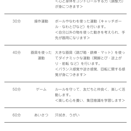
＜心と身体をコントロールする力（調整力）
が身につきます＞
30分
操作運動
ボールやなわを使った運動（キャッチボー
ル・なわとびなど）を行います。
＜自分以外の物を使った動きを考えられ、手
先が器用になります＞
40分
器具を使った
大きな器具（跳び箱・鉄棒・マット）を使っ
運動
てダイナミックな運動（開脚とび・逆上が
り・前転 など）を行います。
＜バランス感覚や逆さ感覚、回転に関する感
覚が身につきます＞
50分
ゲーム
ルールを守って、友だちと仲良く、楽しく活
動します。
＜楽しむ心を養い、集団意識を学習します＞
60分
あいさつ
汗拭き、うがい