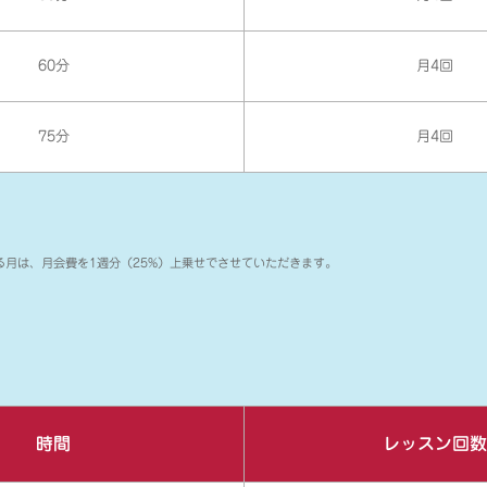
60分
月4回
75分
月4回
る月は、月会費を1週分（25%）上乗せでさせていただきます。
時間
レッスン回数