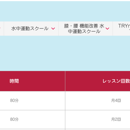
膝・腰 機能改善 水
TRYn
水中運動スクール
中運動スクール
時間
レッスン回数
80分
月4回
80分
月2回