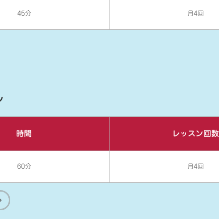
45分
月4回
ル
時間
レッスン回数
60分
月4回