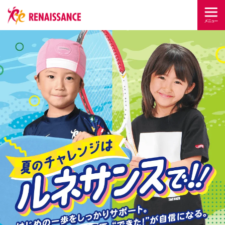
夏
の
チ
ャ
レ
ン
ジ
は
ル