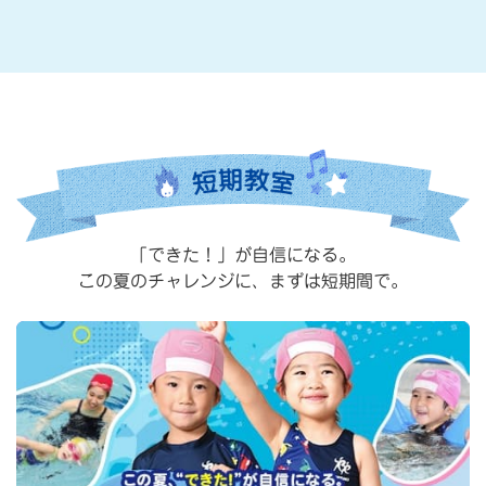
＆
体
験
教
室
」
「できた！」が自信になる。
この夏のチャレンジに、まずは短期間で。
受
付
中
！