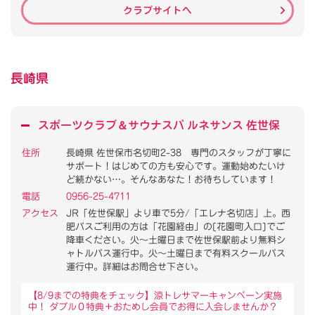
クラブサイトへ
長崎県
スポーツクラブ
＆
サウナスパ ルネサンス 佐世保
住所
長崎県 佐世保市名切町2-38 専門のスタッフが丁寧に
サポート！はじめての方も安心です。運動始めたいけ
ど続かない…。そんなあなた！お待ちしています！
電話
0956-25-4711
アクセス
JR「佐世保駅」より車で5分/「エレナ名切店」上。西
肥バスご利用の方は「花園経由」の[花園町入口]でご
降車ください。火～土曜日まで佐世保駅前より無料シ
ャトルバス運行中。火～土曜日まで有料スクールバス
運行中。詳細はお問合せ下さい。
【8/9までの特典をチェック】涼トレサマーキャンペーン実施
中！ ダブル０特典＋おためし会員でお得に入会しませんか？