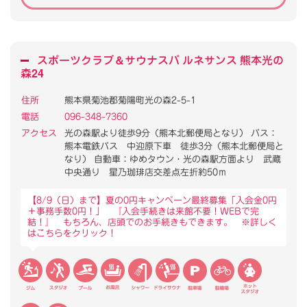
スポーツクラブ
＆
サウナスパ ルネサンス 熊本光の
森24
住所
熊本県菊池郡菊陽町光の森2-5-1
電話
096-348-7360
アクセス
光の森駅より徒歩9分（熊本北郵便局となり） バス：
熊本電鉄バス 中迎原下車 徒歩3分（熊本北郵便局と
なり） 自動車：ゆめタウン・光の森駅方面より 武蔵
中央通り 星乃珈琲店交差点左折約50ｍ
【8/9（日）まで】夏の0円キャンペーン最終募集「入会金0円
＋事務手数0円！」 『入会手続きは来館不要！WEBで完
結！』 もちろん、店頭でのお手続きもできます。 ※詳しく
はこちらをクリック！