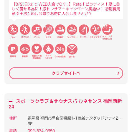
【8/9(日)まで WEB入会でOK！】Refa！ピラティス！夏に美
しく痩せる為に！涼トレサマーキャンペーン実施中！ 初期費用
割引＋おためし会員でお得に入会しませんか？
クラブサイトへ
スポーツクラブ
＆
サウナスパ ルネサンス 福岡西新
24
住所
福岡県 福岡市早良区祖原1-1西新テングッドシティ2・
3F
電話
092-834-0650