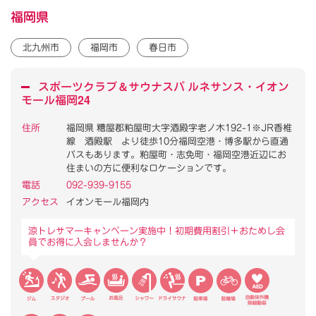
福岡県
北九州市
福岡市
春日市
スポーツクラブ
＆
サウナスパ ルネサンス・イオン
モール福岡24
住所
福岡県 糟屋郡粕屋町大字酒殿字老ノ木192-1※JR香椎
線 酒殿駅 より徒歩10分福岡空港・博多駅から直通
バスもあります。粕屋町・志免町・福岡空港近辺にお
住まいの方に便利なロケーションです。
電話
092-939-9155
アクセス
イオンモール福岡内
涼トレサマーキャンペーン実施中！初期費用割引＋おためし会
員でお得に入会しませんか？