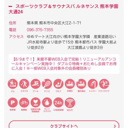
スポーツクラブ
＆
サウナスパ ルネサンス 熊本学園
大通24
住所
熊本県 熊本市中央区大江2-1-71
電話
096-375-7355
アクセス
ゆめマート大江向かい熊本学園大学隣 産業道路沿い
JR水前寺駅より徒歩で15分 熊本都市バス 学園大前よ
り徒歩2分 大江渡鹿より徒歩3分
【8/9まで！】来館不要WEB入会で完結！リニューアルアンコ
ールキャンペーン実施中！ ダブル０特典＋おためし会員でお得
に入会！※一部WEB入会対象外の会員種別あり
クラブサイトへ