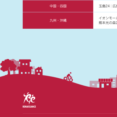
中国・四国
玉島24
広
イオンモー
九州・沖縄
熊本光の森2