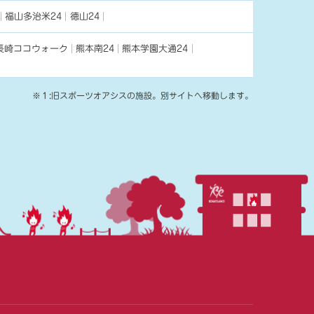
福山多治米24
徳山24
長崎ココウォーク
熊本南24
熊本学園大通24
※１:旧スポーツオアシスの施設。別サイトへ移動します。