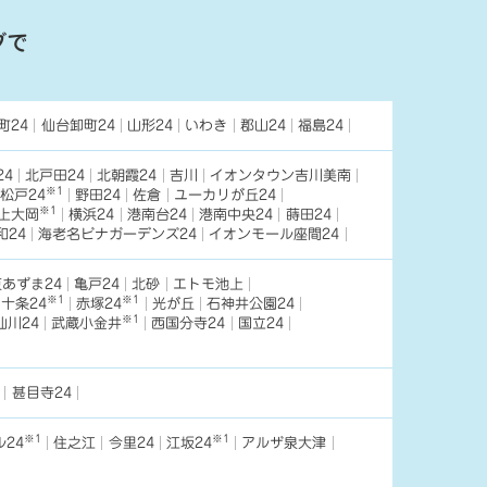
ブで
町24
仙台卸町24
山形24
いわき
郡山24
福島24
24
北戸田24
北朝霞24
吉川
イオンタウン吉川美南
※1
松戸24
野田24
佐倉
ユーカリが丘24
※1
上大岡
横浜24
港南台24
港南中央24
蒔田24
和24
海老名ビナガーデンズ24
イオンモール座間24
あずま24
亀戸24
北砂
エトモ池上
※1
※1
十条24
赤塚24
光が丘
石神井公園24
※1
仙川24
武蔵小金井
西国分寺24
国立24
甚目寺24
※1
※1
24
住之江
今里24
江坂24
アルザ泉大津