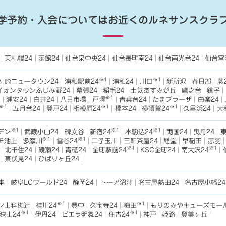
学予約・入会については
お近くのルネサンスクラ
東札幌24
函館24
仙台泉中央24
仙台長町南24
仙台南光台24
仙台宮
※1
※1
ヶ崎ニュータウン24
浦和駅前24
浦和24
川口
新所沢
春日部
蕨
イオンタウンふじみ野24
幕張24
稲毛24
土気あすみが丘
鷹之台
銚子
1
※1
浦安24
白井24
八日市場
戸塚
青葉台24
たまプラーザ
白楽24
※1
※1
※1
五月台24
登戸24
相模原24
橋本24
横須賀24
久里浜24
大
※1
※1
※1
デン
武蔵小山24
碑文谷
新宿24
本駒込24
両国24
曳舟24
東
※1
※1
モ池上
多摩川
雪谷24
二子玉川
三軒茶屋24
経堂
早稲田
赤羽
※1
※1
北千住24
綾瀬24
青砥24
金町駅前24
KSC金町24
南大沢24
東伏見24
ひばりヶ丘24
本
岐阜LCワールド24
静岡24
トーア沼津
名古屋熱田24
名古屋小幡24
※1
※1
ン山科椥辻
桂川24
豊中
久宝寺24
梅田
もりのみやキューズモール
※1
※1
狭山24
伊丹24
ビエラ明舞24
住吉24
神戸
姫路
登美ヶ丘