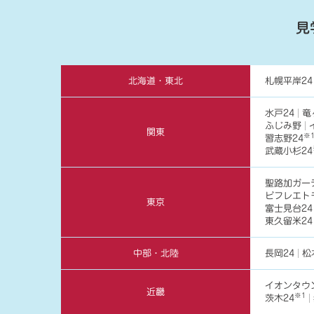
見
北海道・東北
札幌平岸24
水戸24
竜
ふじみ野
関東
※
習志野24
武蔵小杉24
聖路加ガー
ビフレエト
東京
富士見台24
東久留米24
中部・北陸
長岡24
松
イオンタウ
近畿
※1
茨木24