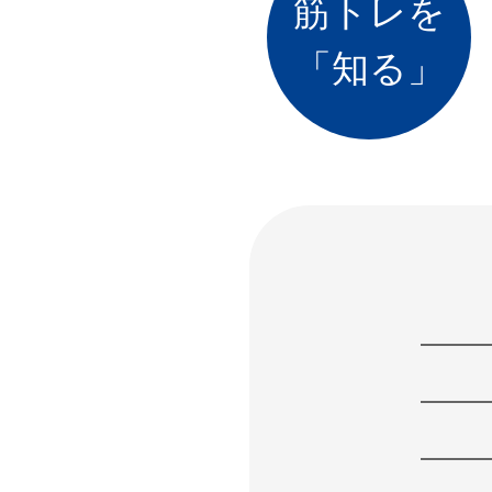
筋トレを
「知る」