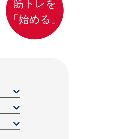
筋トレを
「始める」