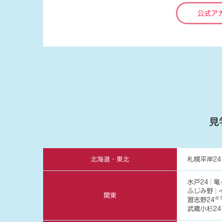
公式ア
見
北海道・東北
札幌平岸24
水戸24
竜
ふじみ野
関東
※
習志野24
武蔵小杉24