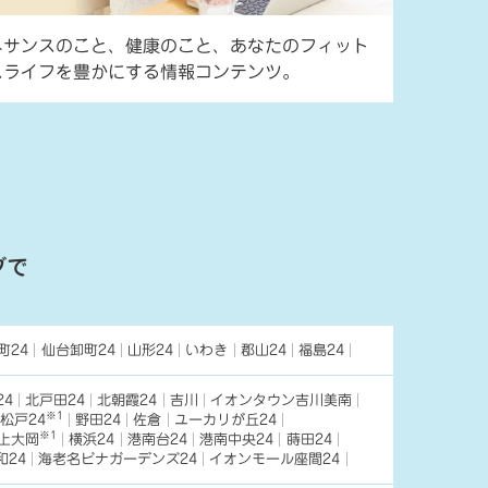
ネサンスのこと、健康のこと、あなたのフィット
スライフを豊かにする情報コンテンツ。
ブで
町24
仙台卸町24
山形24
いわき
郡山24
福島24
24
北戸田24
北朝霞24
吉川
イオンタウン吉川美南
※1
松戸24
野田24
佐倉
ユーカリが丘24
※1
上大岡
横浜24
港南台24
港南中央24
蒔田24
和24
海老名ビナガーデンズ24
イオンモール座間24