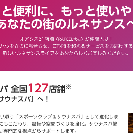
っと便利に、
もっと使いや
あなたの街のルネサンス
オアシス31店舗
が仲間入り！
（RAFEEL含む）
ハウをさらに融合させ、ご期待を超えるサービスをお届けする
新しいルネサンスライフをあなたらしくお楽しみください。
127
※
スパ
全国
店舗
サウナスパ」へ！
＆
り添う「スポーツクラブ
サウナスパ」として進化しま
アにもこだわり、設備や空間づくりを強化。サウナスパ健
り専門的な視点からサポートします。