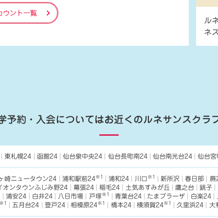
カウント一覧
ル
ネ
学予約・入会については
お近くのルネサンスクラ
東札幌24
函館24
仙台泉中央24
仙台長町南24
仙台南光台24
仙台宮
※1
※1
ヶ崎ニュータウン24
浦和駅前24
浦和24
川口
新所沢
春日部
蕨
イオンタウンふじみ野24
幕張24
稲毛24
土気あすみが丘
鷹之台
銚子
1
※1
浦安24
白井24
八日市場
戸塚
青葉台24
たまプラーザ
白楽24
※1
※1
※1
五月台24
登戸24
相模原24
橋本24
横須賀24
久里浜24
大