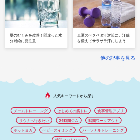
夏のむくみを改善！間違った水
真夏のベタベタ汗対策に。汗腺
分補給に要注意
を鍛えてサラサラ汗にしよう
他の記事を見る
人気キーワードから探す
チームトレーニング
はじめての筋トレ
食事管理アプリ
サウナへ行きたい
24時間ジム
暗闇ワークアウト
ホットヨガ
ベビースイミング
パーソナルトレーニング
糖質コントロール