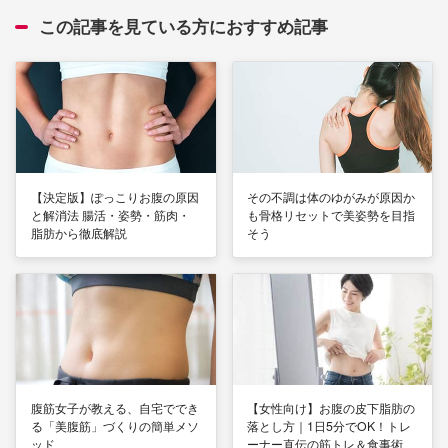
この記事を見ている方におすすめ記事
【決定版】ぽっこりお腹の原因
その不調は体のゆがみが原因か
と解消法 腸活・姿勢・筋肉・
も骨格リセットで美姿勢を目指
脂肪から徹底解説
そう
腹筋女子が教える、自宅ででき
【女性向け】お腹の皮下脂肪の
る「美腹筋」づくりの簡単メソ
落とし方｜1日5分でOK！トレ
ッド
ーナー直伝の筋トレ＆食事術