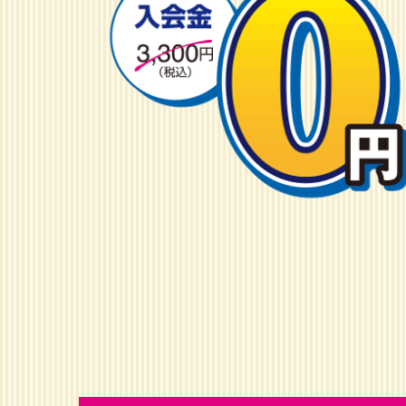
キ
ャ
ン
ペ
ー
ン