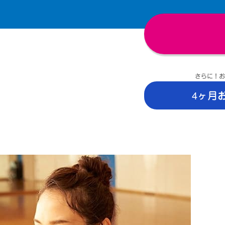
さらに！お
4ヶ月