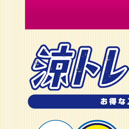
涼
ト
レ
S
U
M
M
E
R